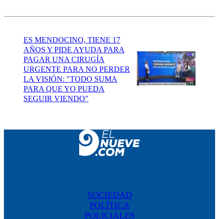
ES MENDOCINO, TIENE 17
AÑOS Y PIDE AYUDA PARA
PAGAR UNA CIRUGÍA
URGENTE PARA NO PERDER
LA VISIÓN: "TODO SUMA
PARA QUE YO PUEDA
SEGUIR VIENDO"
SOCIEDAD
POLÍTICA
POLICIALES