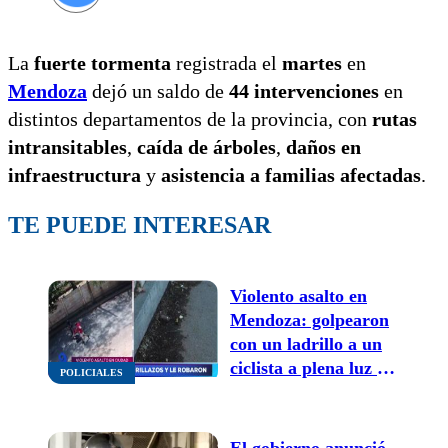
La
fuerte tormenta
registrada el
martes
en
Mendoza
dejó un saldo de
44 intervenciones
en
distintos departamentos de la provincia, con
rutas
intransitables
,
caída de árboles
,
daños en
infraestructura
y
asistencia a familias afectadas
.
TE PUEDE INTERESAR
Violento asalto en
Mendoza: golpearon
con un ladrillo a un
ciclista a plena luz del
POLICIALES
día y le robaron todo
El gobierno anunció