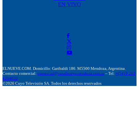
EN VIVO
ELNUEVE.COM. Domicillo: Garibaldi 186. M5500 Mendoza, Argentina.
Contacto comercial:
comercial@canalnuevemendoza.com.ar
– Tel:
+(54) 9 261
4204020
©2026 Cuyo Televisión SA. Todos los derechos reservados