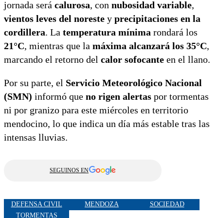
jornada será
calurosa
, con
nubosidad variable
,
vientos leves del noreste
y
precipitaciones en la
cordillera
. La
temperatura mínima
rondará los
21°C
, mientras que la
máxima alcanzará los 35°C
,
marcando el retorno del
calor sofocante
en el llano.
Por su parte, el
Servicio Meteorológico Nacional
(SMN)
informó que
no rigen alertas
por tormentas
ni por granizo para este miércoles en territorio
mendocino, lo que indica un día más estable tras las
intensas lluvias.
SEGUINOS EN
DEFENSA CIVIL
MENDOZA
SOCIEDAD
TORMENTAS