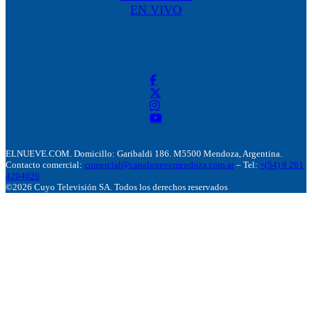
EN VIVO
ELNUEVE.COM. Domicillo: Garibaldi 186. M5500 Mendoza, Argentina.
Contacto comercial:
comercial@canalnuevemendoza.com.ar
– Tel:
+(54) 9 261
4204020
©2026 Cuyo Televisión SA. Todos los derechos reservados