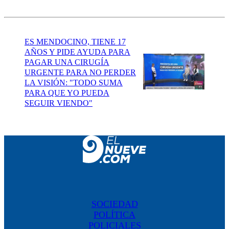
ES MENDOCINO, TIENE 17
AÑOS Y PIDE AYUDA PARA
PAGAR UNA CIRUGÍA
URGENTE PARA NO PERDER
LA VISIÓN: "TODO SUMA
PARA QUE YO PUEDA
SEGUIR VIENDO"
SOCIEDAD
POLÍTICA
POLICIALES