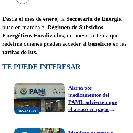
Desde el mes de
enero,
la
Secretaría de Energía
puso en marcha el
Régimen de Subsidios
Energéticos Focalizados
, un nuevo sistema que
redefine quiénes pueden acceder al
beneficio
en las
tarifas de luz.
TE PUEDE INTERESAR
Alerta por
medicamentos del
PAMI: advierten que
el atraso en pagos
ARGENTINA
pone en riesgo la
atención a jubilados
en todo el país
Mendoza se suma a