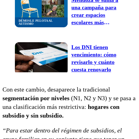
una campaña para
crear espacios
DÉMOSLE PELOTA AL
escolares más
AUTISMO
amigables para las
personas con autismo
Los DNI tienen
vencimiento: cómo
revisarlo y cuánto
cuesta renovarlo
Con este cambio, desaparece la tradicional
segmentación
por niveles
(N1, N2 y N3) y se pasa a
una clasificación más restrictiva:
hogares con
subsidio y sin subsidio.
“Para estar dentro del régimen de subsidios, el
grupo familiar en su conjunto tiene que tener un