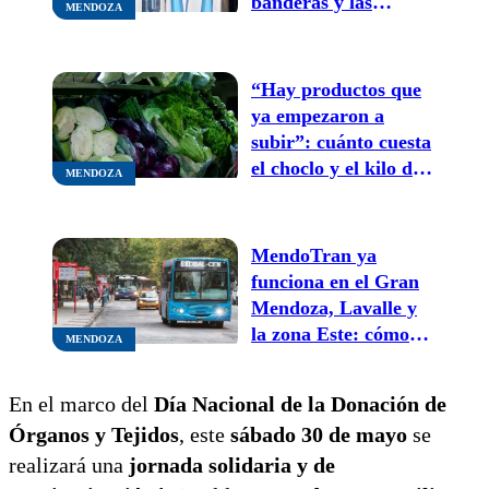
banderas y las
MENDOZA
camisetas de la
Selección en Mendoza
“Hay productos que
ya empezaron a
subir”: cuánto cuesta
el choclo y el kilo de
MENDOZA
palta
MendoTran ya
funciona en el Gran
Mendoza, Lavalle y
la zona Este: cómo
MENDOZA
hacer reclamos desde
la aplicación
En el marco del
Día Nacional de la Donación de
Órganos y Tejidos
, este
sábado 30 de mayo
se
realizará una
jornada solidaria y de