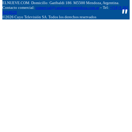
ELNUEVE.COM. Domicillo: Garibaldi 186. M5500 Mendoza, Argentina.
Contacto comercial:
comercial@canalnuevemendoza.com.ar
– Tel:
+(54) 9 261
4204020
©2026 Cuyo Televisión SA. Todos los derechos reservados