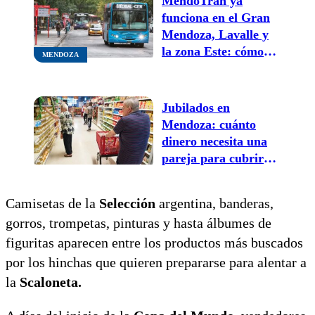
MendoTran ya
funciona en el Gran
Mendoza, Lavalle y
la zona Este: cómo
MENDOZA
hacer reclamos desde
la aplicación
Jubilados en
Mendoza: cuánto
dinero necesita una
pareja para cubrir
gastos básicos y llegar
a fin de mes
Camisetas de la
Selección
argentina, banderas,
gorros, trompetas, pinturas y hasta álbumes de
figuritas aparecen entre los productos más buscados
por los hinchas que quieren prepararse para alentar a
la
Scaloneta.