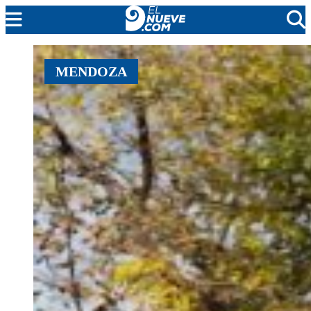
EL NUEVE
MENDOZA
SOCIEDAD
POLÍTICA
POLICIALES
EN VIVO