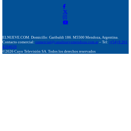
ELNUEVE.COM. Domicillo: Garibaldi 186. M5500 Mendoza, Argentina.
Contacto comercial:
comercial@canalnuevemendoza.com.ar
– Tel:
+(54) 9 261
4204020
©2026 Cuyo Televisión SA. Todos los derechos reservados