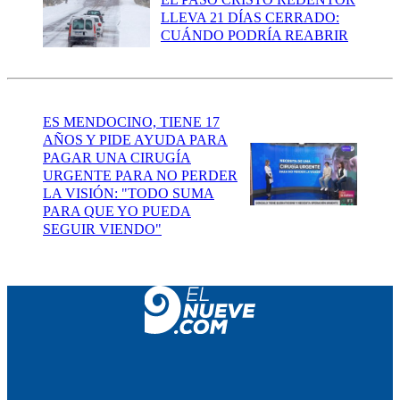
LLEVA 21 DÍAS CERRADO:
CUÁNDO PODRÍA REABRIR
ES MENDOCINO, TIENE 17
AÑOS Y PIDE AYUDA PARA
PAGAR UNA CIRUGÍA
URGENTE PARA NO PERDER
LA VISIÓN: "TODO SUMA
PARA QUE YO PUEDA
SEGUIR VIENDO"