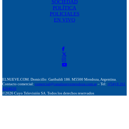
SOCIEDAD
POLÍTICA
POLICIALES
EN VIVO
ELNUEVE.COM. Domicillo: Garibaldi 186. M5500 Mendoza, Argentina.
Contacto comercial:
comercial@canalnuevemendoza.com.ar
– Tel:
+(54) 9 261
4204020
©2026 Cuyo Televisión SA. Todos los derechos reservados