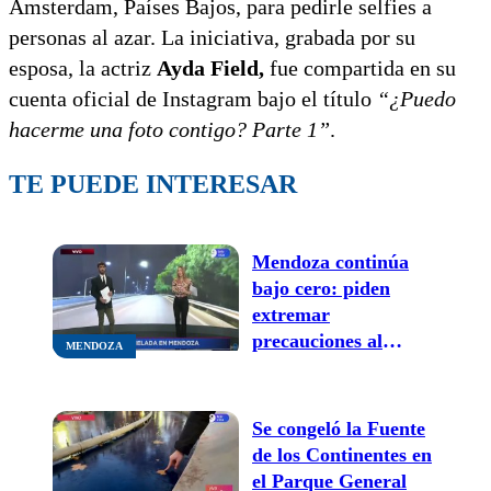
Ámsterdam, Países Bajos, para pedirle selfies a
personas al azar. La iniciativa, grabada por su
esposa, la actriz
Ayda Field,
fue compartida en su
cuenta oficial de Instagram bajo el título
“¿Puedo
hacerme una foto contigo? Parte 1”
.
TE PUEDE INTERESAR
Mendoza continúa
bajo cero: piden
extremar
precauciones al
MENDOZA
manejar porque hay
hielo en la calzada
Se congeló la Fuente
de los Continentes en
el Parque General