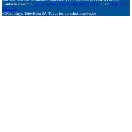
Contacto comercial:
comercial@canalnuevemendoza.com.ar
– Tel:
+(54) 9 261
4204020
©2026 Cuyo Televisión SA. Todos los derechos reservados