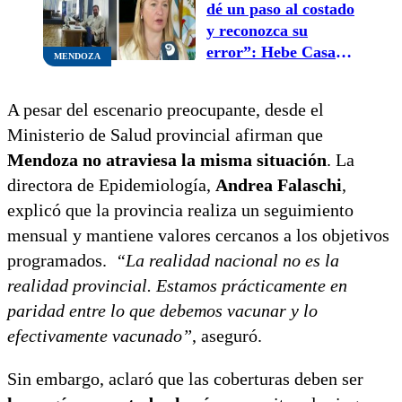
dé un paso al costado
y reconozca su
error”: Hebe Casado
MENDOZA
pidió la renuncia del
concejal detenido por
A pesar del escenario preocupante, desde el
alcoholemia
Ministerio de Salud provincial afirman que
Mendoza no atraviesa la misma situación
. La
directora de Epidemiología,
Andrea Falaschi
,
explicó que la provincia realiza un seguimiento
mensual y mantiene valores cercanos a los objetivos
programados.
“La realidad nacional no es la
realidad provincial. Estamos prácticamente en
paridad entre lo que debemos vacunar y lo
efectivamente vacunado”
, aseguró.
Sin embargo, aclaró que las coberturas deben ser