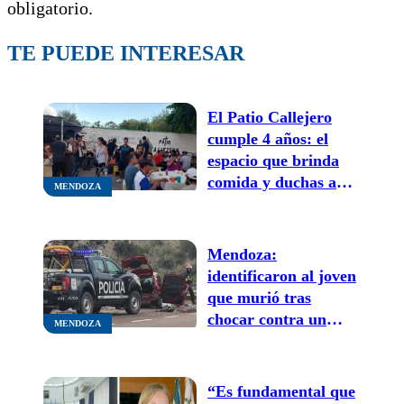
obligatorio.
TE PUEDE INTERESAR
El Patio Callejero
cumple 4 años: el
espacio que brinda
comida y duchas a
MENDOZA
personas vulnerables
invita a celebrar y
colaborar
Mendoza:
identificaron al joven
que murió tras
chocar contra un
MENDOZA
camión en alta
montaña
“Es fundamental que