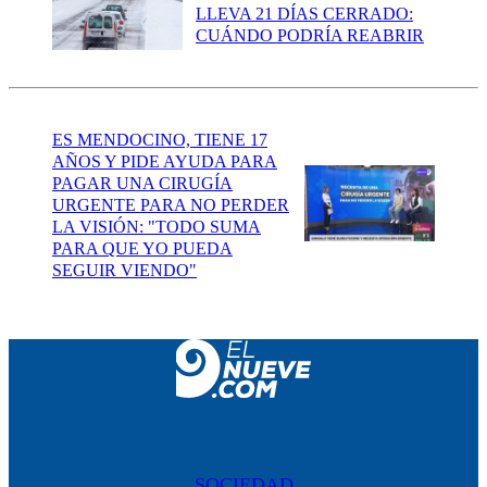
LLEVA 21 DÍAS CERRADO:
CUÁNDO PODRÍA REABRIR
ES MENDOCINO, TIENE 17
AÑOS Y PIDE AYUDA PARA
PAGAR UNA CIRUGÍA
URGENTE PARA NO PERDER
LA VISIÓN: "TODO SUMA
PARA QUE YO PUEDA
SEGUIR VIENDO"
SOCIEDAD