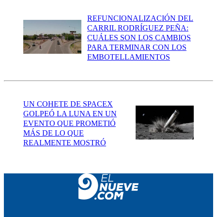
REFUNCIONALIZACIÓN DEL
CARRIL RODRÍGUEZ PEÑA:
CUÁLES SON LOS CAMBIOS
PARA TERMINAR CON LOS
EMBOTELLAMIENTOS
UN COHETE DE SPACEX
GOLPEÓ LA LUNA EN UN
EVENTO QUE PROMETIÓ
MÁS DE LO QUE
REALMENTE MOSTRÓ