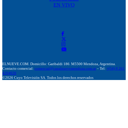
EN VIVO
ELNUEVE.COM. Domicillo: Garibaldi 186. M5500 Mendoza, Argentina.
Contacto comercial:
comercial@canalnuevemendoza.com.ar
– Tel:
+(54) 9 261
4204020
©2026 Cuyo Televisión SA. Todos los derechos reservados