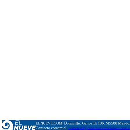
ELNUEVE.COM. Domicillo: Garibaldi 186. M5500 Mendoza
Contacto comercial:
comercial@canalnuevemendoza.com.a