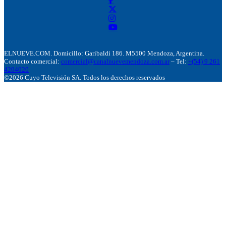
ELNUEVE.COM. Domicillo: Garibaldi 186. M5500 Mendoza, Argentina.
Contacto comercial:
comercial@canalnuevemendoza.com.ar
– Tel:
+(54) 9 261
4204020
©2026 Cuyo Televisión SA. Todos los derechos reservados