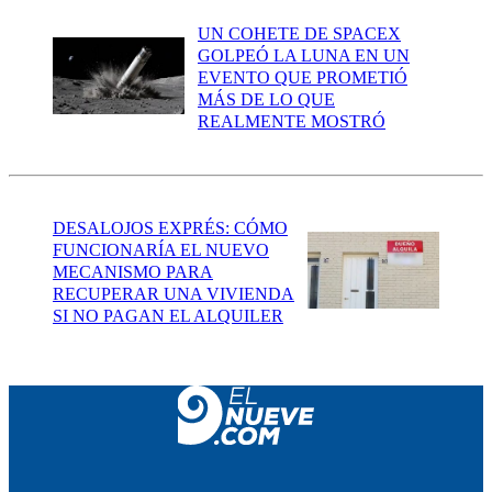
UN COHETE DE SPACEX
GOLPEÓ LA LUNA EN UN
EVENTO QUE PROMETIÓ
MÁS DE LO QUE
REALMENTE MOSTRÓ
DESALOJOS EXPRÉS: CÓMO
FUNCIONARÍA EL NUEVO
MECANISMO PARA
RECUPERAR UNA VIVIENDA
SI NO PAGAN EL ALQUILER