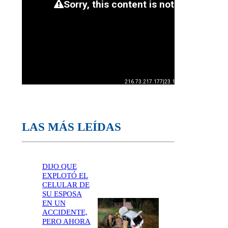
LAS MÁS LEÍDAS
DIJO QUE
EXPLOTÓ EL
CELULAR DE
SU ESPOSA
EN UN
ACCIDENTE,
PERO AHORA