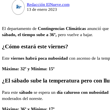
Redacción ElNueve.com
13 de enero 2023
El departamento de
Contingencias Climáticas
anunció que 
sábado, el tiempo sube a 36º,
pero vuelve a bajar.
¿Cómo estará este viernes?
Este
viernes habrá poca nubosidad
con ascenso de la tempe
Máxima: 32º y Mínima: 15º
¿El sábado sube la temperatura pero con llu
Para este
sábado
se espera un
día caluroso con nubosidad 
moderados del noreste.
Máxima: 36º y Mínima: 17º