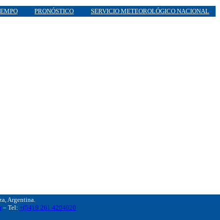
IEMPO
PRONÓSTICO
SERVICIO METEOROLÓGICO NACIONAL
, Argentina.
r
– Tel:
+(54) 9 261 4204020