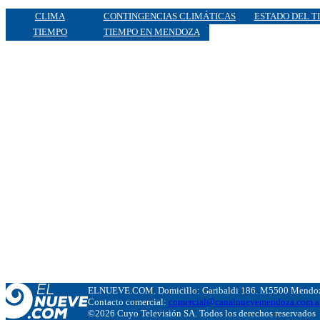
CLIMA
CONTINGENCIAS CLIMÁTICAS
ESTADO DEL T
TIEMPO
TIEMPO EN MENDOZA
ELNUEVE.COM. Domicillo: Garibaldi 186. M5500 Mendoza
Contacto comercial:
comercial@canalnuevemendoza.com.a
©2026 Cuyo Televisión SA. Todos los derechos reservados