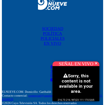
SOCIEDAD
POLÍTICA
POLICIALES
EN VIVO
SEÑAL EN VIVO
ELNUEVE.COM. Domicillo: Garibaldi 186. M5500 Mendoza, Argentina.
Contacto comercial:
comercial@canalnuevemendoza.com.ar
– Tel:
+(54) 9 261
4204020
©2026 Cuyo Televisión SA. Todos los derechos reservados