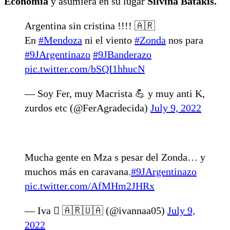
Economía
y asumiera en su lugar
Silvina Batakis.
Argentina sin cristina !!!! 🇦🇷
En
#Mendoza
ni el viento
#Zonda
nos para
#9JArgentinazo
#9JBanderazo
pic.twitter.com/bSQI1hhucN
— Soy Fer, muy Macrista 💪 y muy anti K,
zurdos etc (@FerAgradecida)
July 9, 2022
Mucha gente en Mza s pesar del Zonda… y
muchos más en caravana.
#9JArgentinazo
pic.twitter.com/AfMHm2JHRx
— Iva  🇦🇷🇺🇦 (@ivannaa05)
July 9,
2022