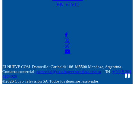
EN VIVO
ELNUEVE.COM. Domicillo: Garibaldi 186. M5500 Mendoza, Argentina.
Contacto comercial:
comercial@canalnuevemendoza.com.ar
– Tel:
+(54) 9 261
4204020
©2026 Cuyo Televisión SA. Todos los derechos reservados