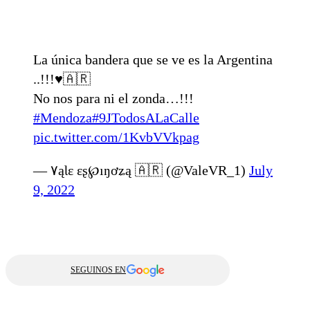
La única bandera que se ve es la Argentina
..!!!♥️🇦🇷
No nos para ni el zonda…!!!
#Mendoza
#9JTodosALaCalle
pic.twitter.com/1KvbVVkpag
— ۷ąƖɛ ɛʂ℘ıŋơʑą 🇦🇷 (@ValeVR_1)
July
9, 2022
SEGUINOS EN