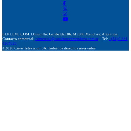
ELNUEVE.COM. Domicillo: Garibaldi 186. M5500 Mendoza, Argentina.
Contacto comercial:
comercial@canalnuevemendoza.com.ar
– Tel:
+(54) 9 261
4204020
©2026 Cuyo Televisión SA. Todos los derechos reservados