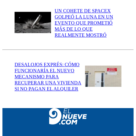
UN COHETE DE SPACEX
GOLPEÓ LA LUNA EN UN
EVENTO QUE PROMETIÓ
MÁS DE LO QUE
REALMENTE MOSTRÓ
DESALOJOS EXPRÉS: CÓMO
FUNCIONARÍA EL NUEVO
MECANISMO PARA
RECUPERAR UNA VIVIENDA
SI NO PAGAN EL ALQUILER