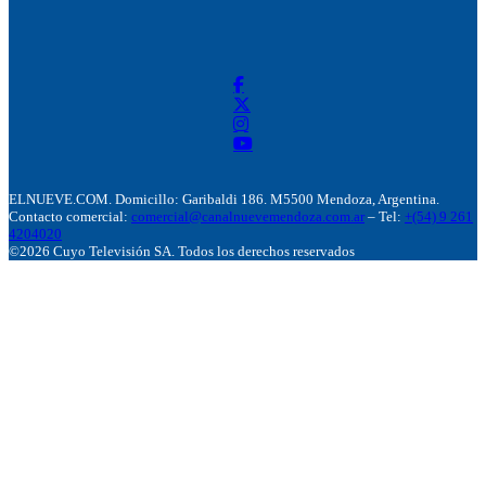
ELNUEVE.COM. Domicillo: Garibaldi 186. M5500 Mendoza, Argentina.
Contacto comercial:
comercial@canalnuevemendoza.com.ar
– Tel:
+(54) 9 261
4204020
©2026 Cuyo Televisión SA. Todos los derechos reservados