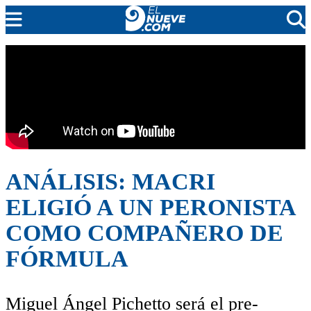
EL NUEVE
SOCIEDAD
POLÍTICA
POLICIALES
EN VIVO
ANÁLISIS: MACRI
ELIGIÓ A UN PERONISTA
COMO COMPAÑERO DE
FÓRMULA
Miguel Ángel Pichetto será el pre-