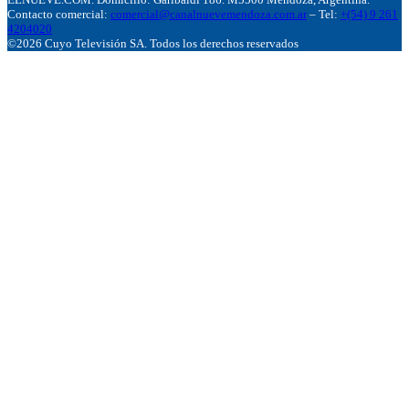
Contacto comercial:
comercial@canalnuevemendoza.com.ar
– Tel:
+(54) 9 261
4204020
©2026 Cuyo Televisión SA. Todos los derechos reservados