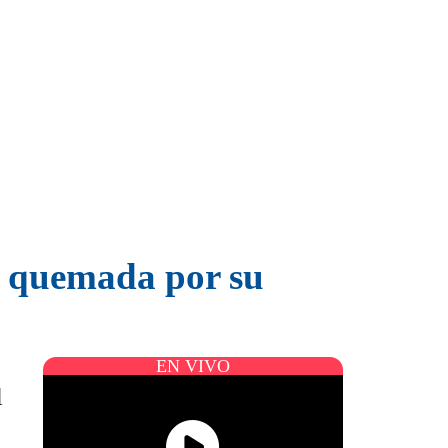
y quemada por su
EN VIVO
l