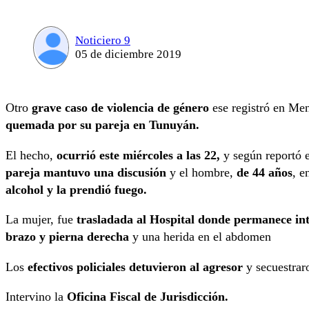
Noticiero 9
05 de diciembre 2019
Otro
grave caso de violencia de género
ese registró en Me
quemada por su pareja en Tunuyán.
El hecho,
ocurrió este miércoles a las 22,
y según reportó 
pareja mantuvo una discusión
y el hombre,
de 44 años
, e
alcohol y la prendió fuego.
La mujer, fue
trasladada al Hospital donde permanece int
brazo
y pierna derecha
y una herida en el abdomen
Los
efectivos policiales detuvieron al agresor
y secuestrar
Intervino la
Oficina Fiscal de Jurisdicción.