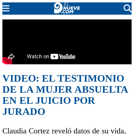
EL NUEVE
SOCIEDAD
POLÍTICA
POLICIALES
EN VIVO
VIDEO: EL TESTIMONIO
DE LA MUJER ABSUELTA
EN EL JUICIO POR
JURADO
Claudia Cortez reveló datos de su vida,