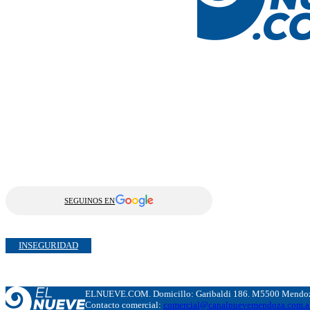
SEGUINOS EN
INSEGURIDAD
ELNUEVE.COM. Domicillo: Garibaldi 186. M5500 Mendoza
Contacto comercial:
comercial@canalnuevemendoza.com.a