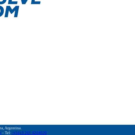
, Argentina.
r
– Tel:
+(54) 9 261 4204020