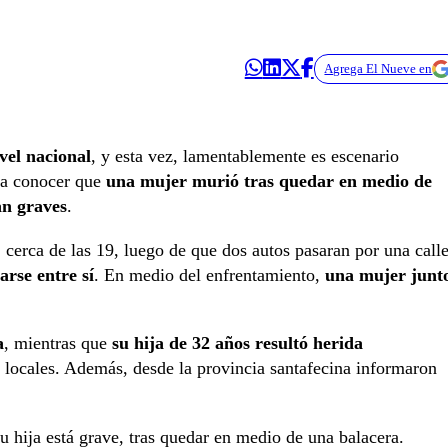
Agrega El Nueve en
vel nacional
, y esta vez, lamentablemente es escenario
 a conocer que
una mujer murió tras quedar en medio de
an graves
.
 cerca de las 19, luego de que dos autos pasaran por una call
rse entre sí
. En medio del enfrentamiento,
una mujer junt
a
, mientras que
su hija de 32 años resultó herida
s locales. Además, desde la provincia santafecina informaron
 hija está grave, tras quedar en medio de una balacera.