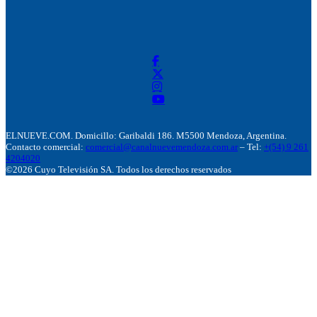
ELNUEVE.COM. Domicillo: Garibaldi 186. M5500 Mendoza, Argentina.
Contacto comercial:
comercial@canalnuevemendoza.com.ar
– Tel:
+(54) 9 261
4204020
©2026 Cuyo Televisión SA. Todos los derechos reservados