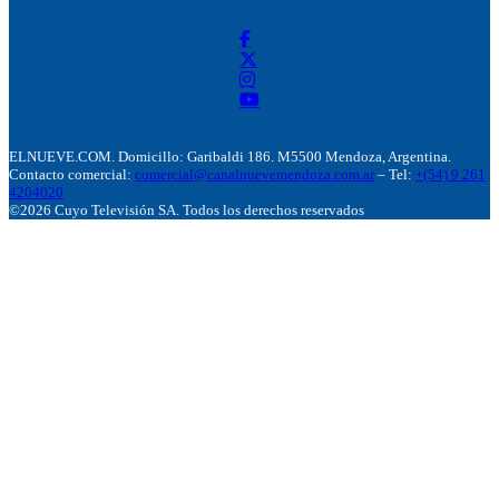
ELNUEVE.COM. Domicillo: Garibaldi 186. M5500 Mendoza, Argentina.
Contacto comercial:
comercial@canalnuevemendoza.com.ar
– Tel:
+(54) 9 261
4204020
©2026 Cuyo Televisión SA. Todos los derechos reservados