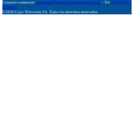
Contacto comercial:
comercial@canalnuevemendoza.com.ar
– Tel:
+(54) 9 261
4204020
©2026 Cuyo Televisión SA. Todos los derechos reservados