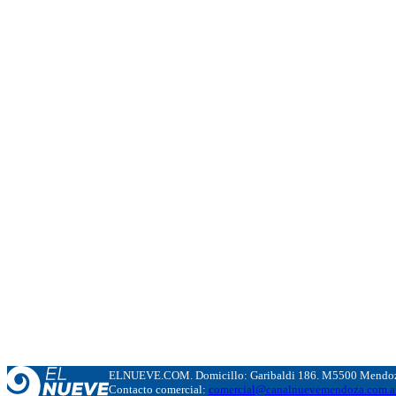
ELNUEVE.COM. Domicillo: Garibaldi 186. M5500 Mendoza
Contacto comercial:
comercial@canalnuevemendoza.com.a