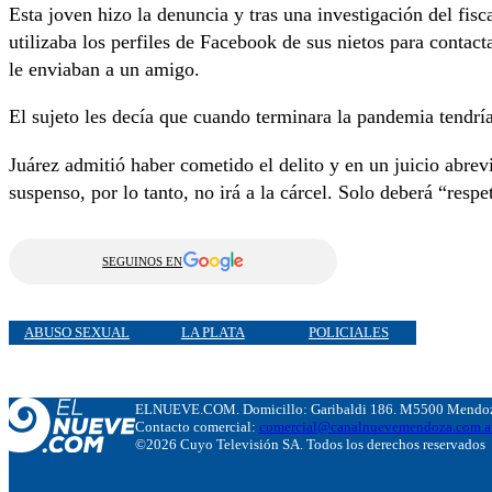
Esta joven hizo la denuncia y tras una investigación del fisc
utilizaba los perfiles de Facebook de sus nietos para contac
le enviaban a un amigo.
El sujeto les decía que cuando terminara la pandemia tendrí
Juárez admitió haber cometido el delito y en un juicio abrev
suspenso, por lo tanto, no irá a la cárcel. Solo deberá “resp
SEGUINOS EN
ABUSO SEXUAL
LA PLATA
POLICIALES
ELNUEVE.COM. Domicillo: Garibaldi 186. M5500 Mendoza
Contacto comercial:
comercial@canalnuevemendoza.com.a
©2026 Cuyo Televisión SA. Todos los derechos reservados