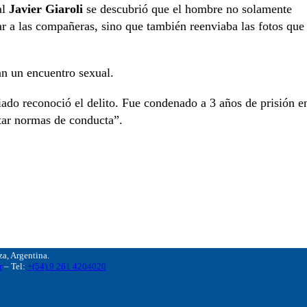
al
Javier Giaroli
se descubrió que el hombre no solamente
tar a las compañeras, sino que también reenviaba las fotos que
an un encuentro sexual.
iado reconoció el delito. Fue condenado a 3 años de prisión e
etar normas de conducta”.
, Argentina.
r
– Tel:
+(54) 9 261 4204020