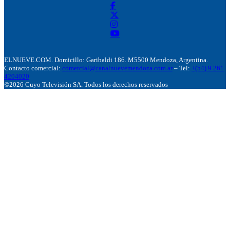
ELNUEVE.COM. Domicillo: Garibaldi 186. M5500 Mendoza, Argentina.
Contacto comercial:
comercial@canalnuevemendoza.com.ar
– Tel:
+(54) 9 261
4204020
©2026 Cuyo Televisión SA. Todos los derechos reservados