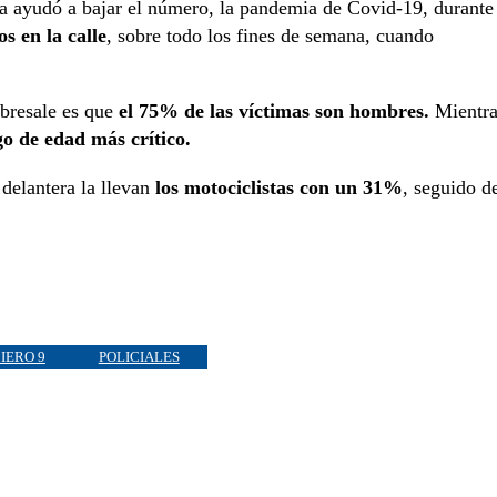
cia ayudó a bajar el número, la pandemia de Covid-19, durante
s en la calle
, sobre todo los fines de semana, cuando
obresale es que
el 75% de las víctimas son hombres.
Mientra
go de edad más crítico.
 delantera la llevan
los motociclistas con un 31%
, seguido d
IERO 9
POLICIALES