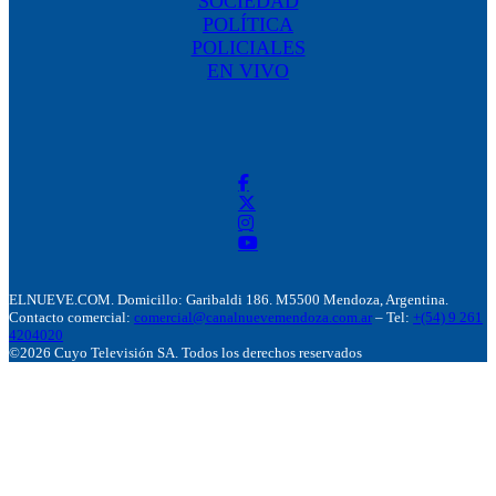
SOCIEDAD
POLÍTICA
POLICIALES
EN VIVO
ELNUEVE.COM. Domicillo: Garibaldi 186. M5500 Mendoza, Argentina.
Contacto comercial:
comercial@canalnuevemendoza.com.ar
– Tel:
+(54) 9 261
4204020
©2026 Cuyo Televisión SA. Todos los derechos reservados