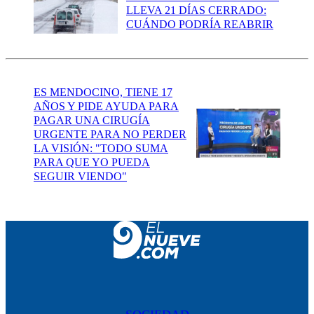
LLEVA 21 DÍAS CERRADO:
CUÁNDO PODRÍA REABRIR
ES MENDOCINO, TIENE 17
AÑOS Y PIDE AYUDA PARA
PAGAR UNA CIRUGÍA
URGENTE PARA NO PERDER
LA VISIÓN: "TODO SUMA
PARA QUE YO PUEDA
SEGUIR VIENDO"