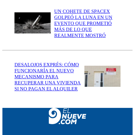
UN COHETE DE SPACEX
GOLPEÓ LA LUNA EN UN
EVENTO QUE PROMETIÓ
MÁS DE LO QUE
REALMENTE MOSTRÓ
DESALOJOS EXPRÉS: CÓMO
FUNCIONARÍA EL NUEVO
MECANISMO PARA
RECUPERAR UNA VIVIENDA
SI NO PAGAN EL ALQUILER