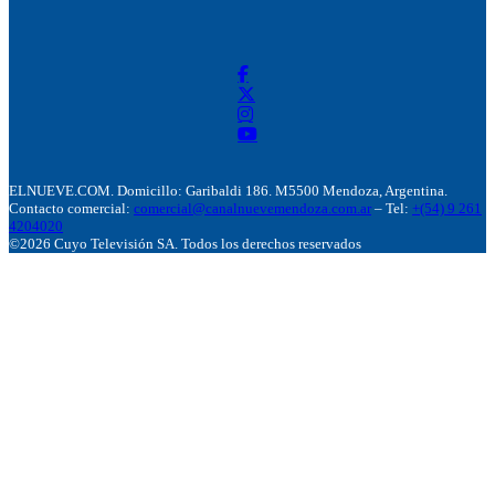
ELNUEVE.COM. Domicillo: Garibaldi 186. M5500 Mendoza, Argentina.
Contacto comercial:
comercial@canalnuevemendoza.com.ar
– Tel:
+(54) 9 261
4204020
©2026 Cuyo Televisión SA. Todos los derechos reservados