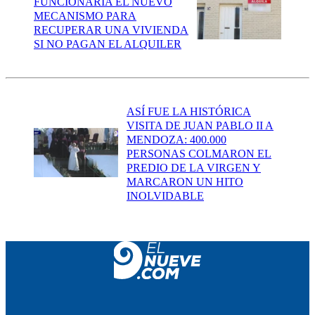
FUNCIONARÍA EL NUEVO
MECANISMO PARA
RECUPERAR UNA VIVIENDA
SI NO PAGAN EL ALQUILER
ASÍ FUE LA HISTÓRICA
VISITA DE JUAN PABLO II A
MENDOZA: 400.000
PERSONAS COLMARON EL
PREDIO DE LA VIRGEN Y
MARCARON UN HITO
INOLVIDABLE