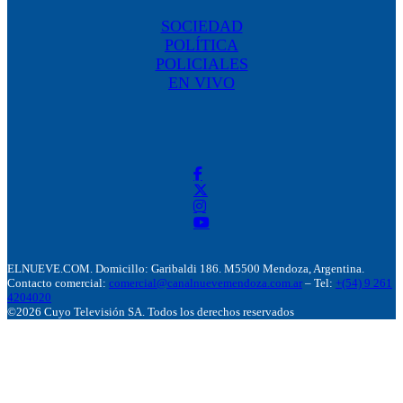
SOCIEDAD
POLÍTICA
POLICIALES
EN VIVO
ELNUEVE.COM. Domicillo: Garibaldi 186. M5500 Mendoza, Argentina.
Contacto comercial:
comercial@canalnuevemendoza.com.ar
– Tel:
+(54) 9 261
4204020
©2026 Cuyo Televisión SA. Todos los derechos reservados