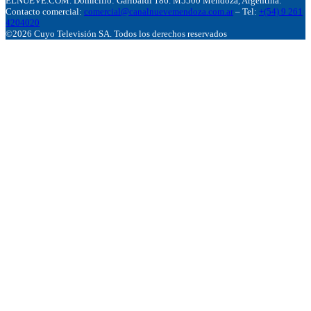
ELNUEVE.COM. Domicillo: Garibaldi 186. M5500 Mendoza, Argentina.
Contacto comercial:
comercial@canalnuevemendoza.com.ar
– Tel:
+(54) 9 261
4204020
©2026 Cuyo Televisión SA. Todos los derechos reservados