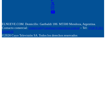
ELNUEVE.COM. Domicillo: Garibaldi 186. M5500 Mendoza, Argentina.
Contacto comercial:
comercial@canalnuevemendoza.com.ar
– Tel:
+(54) 9 261
4204020
©2026 Cuyo Televisión SA. Todos los derechos reservados