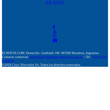
EN VIVO
ELNUEVE.COM. Domicillo: Garibaldi 186. M5500 Mendoza, Argentina.
Contacto comercial:
comercial@canalnuevemendoza.com.ar
– Tel:
+(54) 9 261
4204020
©2026 Cuyo Televisión SA. Todos los derechos reservados