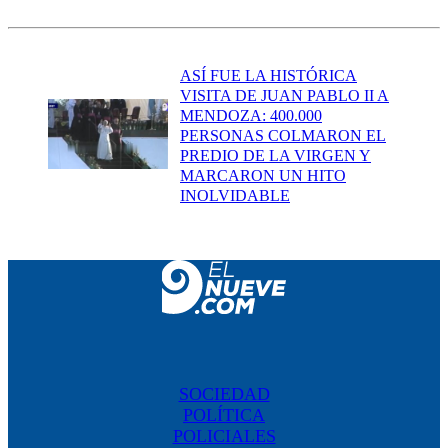
ASÍ FUE LA HISTÓRICA
VISITA DE JUAN PABLO II A
MENDOZA: 400.000
PERSONAS COLMARON EL
PREDIO DE LA VIRGEN Y
MARCARON UN HITO
INOLVIDABLE
SOCIEDAD
POLÍTICA
POLICIALES