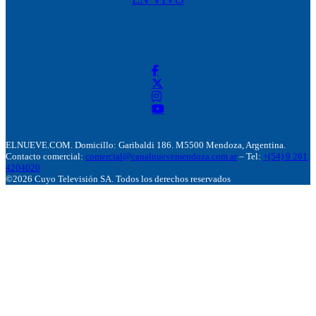
ELNUEVE.COM. Domicillo: Garibaldi 186. M5500 Mendoza, Argentina.
Contacto comercial:
comercial@canalnuevemendoza.com.ar
– Tel:
+(54) 9 261
4204020
©2026 Cuyo Televisión SA. Todos los derechos reservados