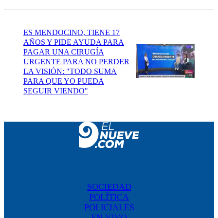
ES MENDOCINO, TIENE 17
AÑOS Y PIDE AYUDA PARA
PAGAR UNA CIRUGÍA
URGENTE PARA NO PERDER
LA VISIÓN: "TODO SUMA
PARA QUE YO PUEDA
SEGUIR VIENDO"
SOCIEDAD
POLÍTICA
POLICIALES
EN VIVO