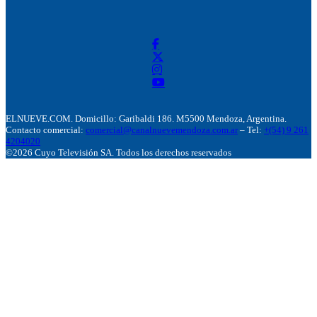
ELNUEVE.COM. Domicillo: Garibaldi 186. M5500 Mendoza, Argentina.
Contacto comercial:
comercial@canalnuevemendoza.com.ar
– Tel:
+(54) 9 261
4204020
©2026 Cuyo Televisión SA. Todos los derechos reservados