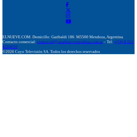
ELNUEVE.COM. Domicillo: Garibaldi 186. M5500 Mendoza, Argentina.
Contacto comercial:
comercial@canalnuevemendoza.com.ar
– Tel:
+(54) 9 261
4204020
©2026 Cuyo Televisión SA. Todos los derechos reservados