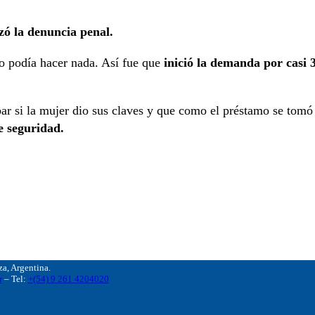
zó la denuncia penal.
no podía hacer nada. Así fue que
inició la demanda por casi 
r si la mujer dio sus claves y que como el préstamo se tomó
e seguridad.
, Argentina.
r
– Tel:
+(54) 9 261 4204020