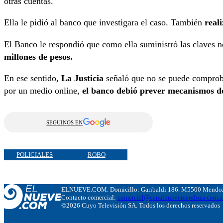
otras cuentas.
Ella le pidió al banco que investigara el caso. También
reali
El Banco le respondió que como ella suministró las claves 
millones de pesos.
En ese sentido,
La Justicia
señaló que no se puede comproba
por un medio online,
el banco debió prever mecanismos d
SEGUINOS EN
POLICIALES
ROBO
ELNUEVE.COM. Domicillo: Garibaldi 186. M5500 Mendoza
Contacto comercial:
comercial@canalnuevemendoza.com.a
©2026 Cuyo Televisión SA. Todos los derechos reservados