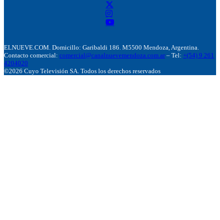
ELNUEVE.COM. Domicillo: Garibaldi 186. M5500 Mendoza, Argentina.
Contacto comercial:
comercial@canalnuevemendoza.com.ar
– Tel:
+(54) 9 261
4204020
©2026 Cuyo Televisión SA. Todos los derechos reservados