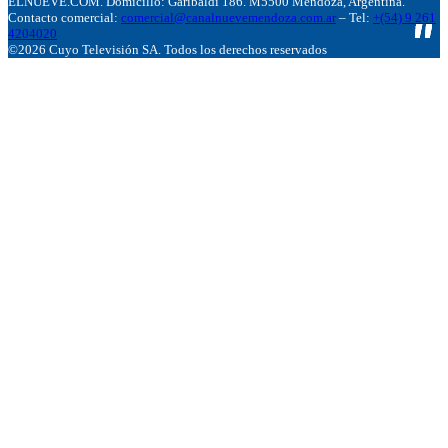
ELNUEVE.COM. Domicillo: Garibaldi 186. M5500 Mendoza, Argentina.
Contacto comercial:
comercial@canalnuevemendoza.com.ar
– Tel:
+(54) 9 261
4204020
©2026 Cuyo Televisión SA. Todos los derechos reservados