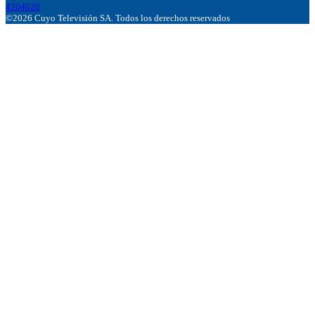
4204020
©2026 Cuyo Televisión SA. Todos los derechos reservados