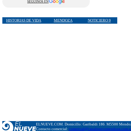
SEGUINOS EN
HISTORIAS DE VIDA
MENDOZA
NOTICIERO 9
ELNUEVE.COM. Domicillo: Garibaldi 186. M5500 Mendoza
Contacto comercial:
comercial@canalnuevemendoza.com.a