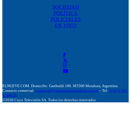
SOCIEDAD
POLÍTICA
POLICIALES
EN VIVO
ELNUEVE.COM. Domicillo: Garibaldi 186. M5500 Mendoza, Argentina.
Contacto comercial:
comercial@canalnuevemendoza.com.ar
– Tel:
+(54) 9 261
4204020
©2026 Cuyo Televisión SA. Todos los derechos reservados