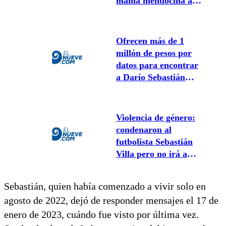
mamá mendocina al
año de la
desaparición de su
hijo
Ofrecen más de 1
millón de pesos por
datos para encontrar
a Darío Sebastián
Codina
Violencia de género:
condenaron al
futbolista Sebastián
Villa pero no irá a
prisión
Sebastián, quien había comenzado a vivir solo en
agosto de 2022, dejó de responder mensajes el 17 de
enero de 2023, cuándo fue visto por última vez.