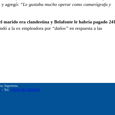
o y agregó:
“Le gustaba mucho operar como camarógrafa y
 el marido era clandestina y Belafonte le habría pagado 24
andó a la ex empleadora por
“daños”
en respuesta a las
, Argentina.
r
– Tel:
+(54) 9 261 4204020