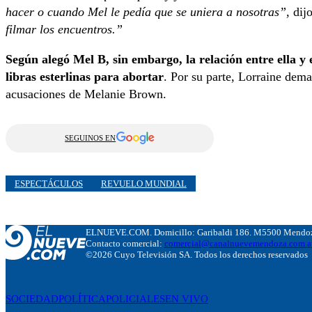
hacer o cuando Mel le pedía que se uniera a nosotras”
, dij
filmar los encuentros.”
Según alegó Mel B, sin embargo, la relación entre ella y
libras esterlinas para abortar
. Por su parte, Lorraine dem
acusaciones de Melanie Brown.
SEGUINOS EN
ESPECTÁCULOS
REVUELO MUNDIAL
ELNUEVE.COM. Domicillo: Garibaldi 186. M5500 Mendoza
Contacto comercial:
comercial@canalnuevemendoza.com.a
©2026 Cuyo Televisión SA. Todos los derechos reservados
SOCIEDAD
POLÍTICA
POLICIALES
EN VIVO